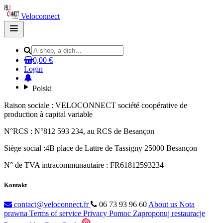
Veloconnect
Open
main
menu
0,00 €
Login
Polski
Raison sociale : VELOCONNECT société coopérative de
production à capital variable
N°RCS : N°812 593 234, au RCS de Besançon
Siège social :4B place de Lattre de Tassigny 25000 Besançon
N° de TVA intracommunautaire : FR61812593234
Kontakt
contact@veloconnect.fr
06 73 93 96 60
About us
Nota
prawna
Terms of service
Privacy
Pomoc
Zaproponuj restauracje