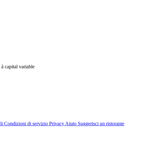
 capital variable
li
Condizioni di servizio
Privacy
Aiuto
Suggerisci un ristorante