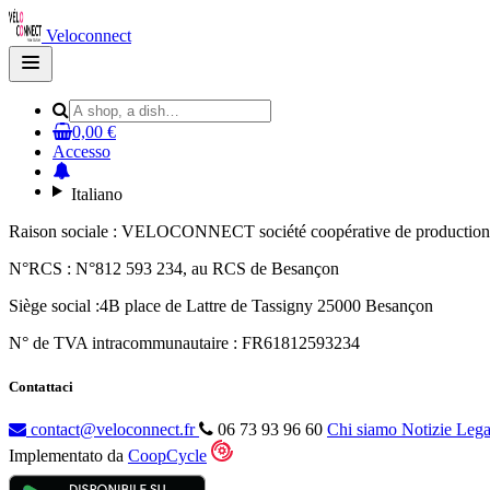
Veloconnect
Open
main
menu
0,00 €
Accesso
Italiano
Raison sociale : VELOCONNECT société coopérative de production à
N°RCS : N°812 593 234, au RCS de Besançon
Siège social :4B place de Lattre de Tassigny 25000 Besançon
N° de TVA intracommunautaire : FR61812593234
Contattaci
contact@veloconnect.fr
06 73 93 96 60
Chi siamo
Notizie Lega
Implementato da
CoopCycle