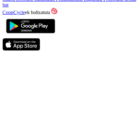
bat
CoopCycle
ek bultzatuta