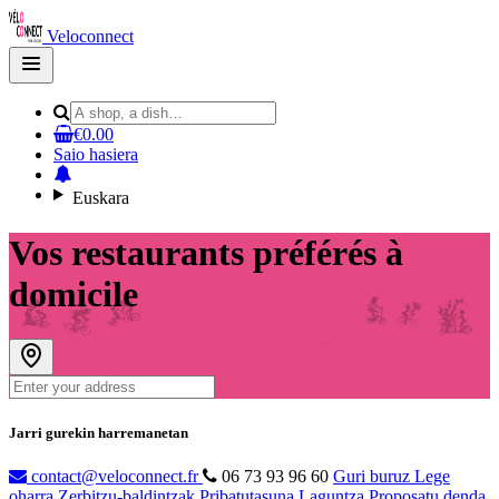
Veloconnect
Open
main
menu
€0.00
Saio hasiera
Euskara
Vos restaurants préférés à
domicile
Jarri gurekin harremanetan
contact@veloconnect.fr
06 73 93 96 60
Guri buruz
Lege
oharra
Zerbitzu-baldintzak
Pribatutasuna
Laguntza
Proposatu denda